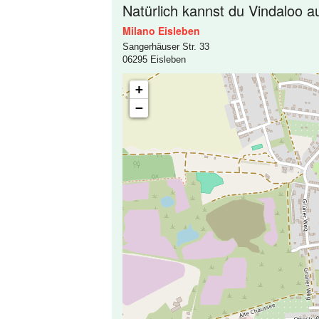
Natürlich kannst du Vindaloo a
Milano Eisleben
Sangerhäuser Str. 33
06295 Eisleben
+
−