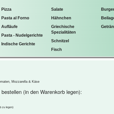
Pizza
Salate
Burge
Pasta al Forno
Hähnchen
Beilag
Aufläufe
Griechische
Geträ
Spezialitäten
Pasta - Nudelgerichte
Schnitzel
Indische Gerichte
Fisch
Tomaten, Mozzarella & Käse
n bestellen (in den Warenkorb legen):
b zu legen)