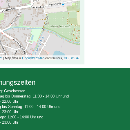
et
| Map data ©
OpenStreetMap
contributors,
CC-BY-SA
nungszeiten
g: Geschossen
ag bis Donnerstag: 11:00 - 14:00 Uhr und
- 22:00 Uhr
g bis Sonntag: 11:00 - 14:00 Uhr und
- 23:00 Uhr
ags: 11:00 - 14:00 Uhr und
- 23:00 Uhr