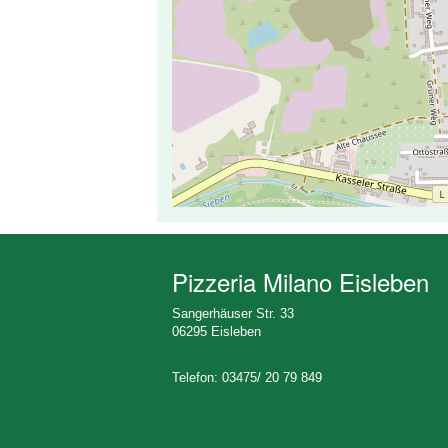
Pizzeria Milano Eisleben
Sangerhäuser Str. 33
06295 Eisleben
Telefon: 03475/ 20 79 849