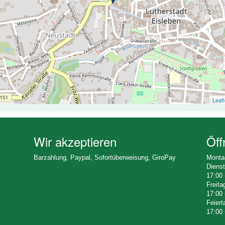
Leafl
Wir akzeptieren
Öff
Barzahlung, Paypal, Sofortüberweisung, GiroPay
Monta
Dienst
17:00 
Freita
17:00 
Feiert
17:00 