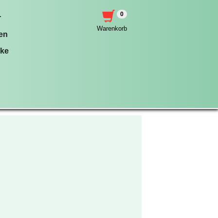
0
r
Warenkorb
en
nke