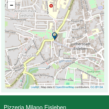
−
Leaflet
| Map data ©
OpenStreetMap
contributors,
CC-BY-SA
Pizzeria Milano Eisleben