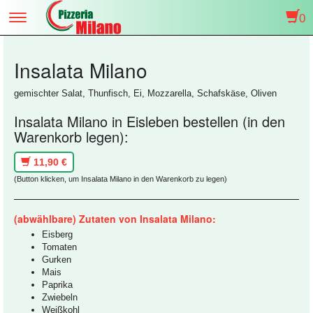
0
Toggle
navigation
Insalata Milano
gemischter Salat, Thunfisch, Ei, Mozzarella, Schafskäse, Oliven
Insalata Milano in Eisleben bestellen (in den
Warenkorb legen):
11,90 €
(Button klicken, um Insalata Milano in den Warenkorb zu legen)
(abwählbare) Zutaten von Insalata Milano:
Eisberg
Tomaten
Gurken
Mais
Paprika
Zwiebeln
Weißkohl