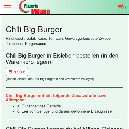
0
Toggle
navigation
Chili Big Burger
Rindfleisch, Salat, Käse, Tomaten, Gewürzgurken, rote Zwiebeln,
Jalapenos, Burgersauce
Chili Big Burger in Eisleben bestellen (in den
Warenkorb legen):
9,90 €
(Button klicken, um Chili Big Burger in den Warenkorb zu legen)
Chili Big Burger enthält folgende Zusatzstoffe bzw.
Allergene:
a: Glutenhaltiges Getreide
c: Eier von Geflügel und daraus gewonnene Erzeugnisse
Chili Big Burger kannst du bei Milano Eisleben