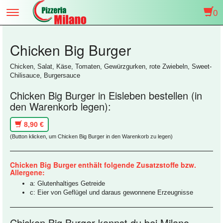
0
Toggle
navigation
Chicken Big Burger
Chicken, Salat, Käse, Tomaten, Gewürzgurken, rote Zwiebeln, Sweet-
Chilisauce, Burgersauce
Chicken Big Burger in Eisleben bestellen (in
den Warenkorb legen):
8,90 €
(Button klicken, um Chicken Big Burger in den Warenkorb zu legen)
Chicken Big Burger enthält folgende Zusatzstoffe bzw.
Allergene:
a: Glutenhaltiges Getreide
c: Eier von Geflügel und daraus gewonnene Erzeugnisse
Chicken Big Burger kannst du bei Milano